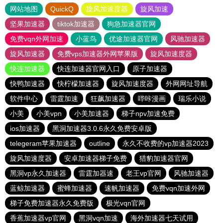
网站地图
QuickQ
旋风加速度器
旋风加速
坚果加速器
tiktok加速器
狗急加速器官网
免费vqn外网加速
小蓝鸟
优途加速器官网
风驰加速器
旋风加速器
免费vps加速器外网苹果版
旋风加速度器
快连加速器
快连加速器官网入口
原子加速器
快鸭加速器
快柠檬加速器
旋风加速度器
外网网址导航
软件中心
雷霆加速
狂飙加速器
哔咔漫画
瑞乐小说
小美
小美vpn
小美加速器
梯子npv加速免费
ios加速器
黑洞加速器3.0.6永久免费安卓版
telegeram苹果加速器
outline
永久不收费的vp加速器2023
旋风加速度器
安卓加速器梯子免费
猎豹加速器官网
黑洞vp永久加速器
雷霆加器速
老王vp官网
风驰加速器
蓝鲸加速器
蜜蜂加速器
速帆加速器
免费vqn加速外网
梯子免费加速器永久免费版
极光vqn官网
香蕉加速器vp官网
黑洞vqn加速
海外加速器七天试用