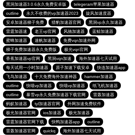
黑洞加速器3.0.6永久免费安卓版
telegeram苹果加速器
outline
永久不收费的vp加速器2023
旋风加速度器
安卓加速器梯子免费
猎豹加速器官网
黑洞vp永久加速器
雷霆加器速
老王vp官网
风驰加速器
蓝鲸加速器
蜜蜂加速器
速帆加速器
免费vqn加速外网
梯子免费加速器永久免费版
极光vqn官网
香蕉加速器vp官网
黑洞vqn加速
海外加速器七天试用
每天试用一小时加速器
原子加速下载安卓
快连加速器app
飞鸟加速器
十大免费海外加速神器
hammer加速器
outline
快喵vp加速器
快喵vp加速器
纸飞机加速器
outline
暴雪vp永久免费加速器下载官网
雷轰加速器
蚂蚁加速器
tyl加速器官网
外网加速免费软件
极光加速器官网
ios加速器
极光加速器
雷霆加速器官网下载
快鸭加速器app
outline
雷轰加速器官网
quickq
海外加速器七天试用