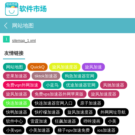
网站地图
1
sitemap_1.xml
友情链接
网站地图
QuickQ
旋风加速度器
旋风加速
坚果加速器
tiktok加速器
狗急加速器官网
免费vqn外网加速
小蓝鸟
优途加速器官网
风驰加速器
旋风加速器
免费vps加速器外网苹果版
旋风加速度器
快连加速器
快连加速器官网入口
原子加速器
快鸭加速器
快柠檬加速器
旋风加速度器
外网网址导航
软件中心
雷霆加速
狂飙加速器
哔咔漫画
小美
小美vpn
小美加速器
梯子npv加速免费
ios加速器