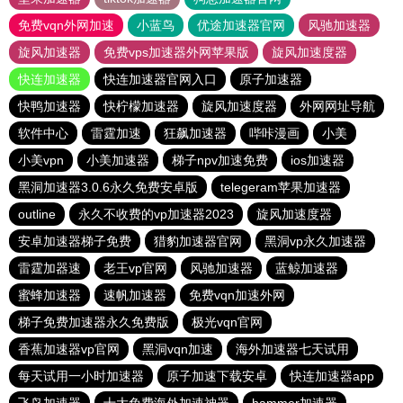
免费vqn外网加速
小蓝鸟
优途加速器官网
风驰加速器
旋风加速器
免费vps加速器外网苹果版
旋风加速度器
快连加速器
快连加速器官网入口
原子加速器
快鸭加速器
快柠檬加速器
旋风加速度器
外网网址导航
软件中心
雷霆加速
狂飙加速器
哔咔漫画
小美
小美vpn
小美加速器
梯子npv加速免费
ios加速器
黑洞加速器3.0.6永久免费安卓版
telegeram苹果加速器
outline
永久不收费的vp加速器2023
旋风加速度器
安卓加速器梯子免费
猎豹加速器官网
黑洞vp永久加速器
雷霆加器速
老王vp官网
风驰加速器
蓝鲸加速器
蜜蜂加速器
速帆加速器
免费vqn加速外网
梯子免费加速器永久免费版
极光vqn官网
香蕉加速器vp官网
黑洞vqn加速
海外加速器七天试用
每天试用一小时加速器
原子加速下载安卓
快连加速器app