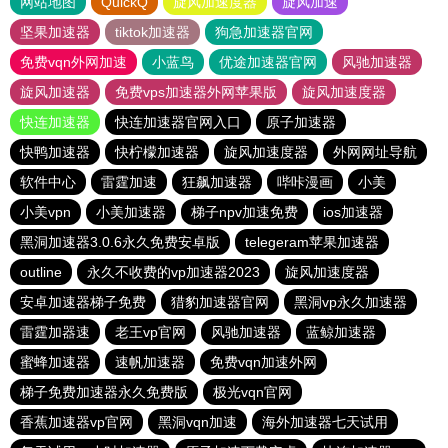
网站地图
QuickQ
旋风加速度器
旋风加速
坚果加速器
tiktok加速器
狗急加速器官网
免费vqn外网加速
小蓝鸟
优途加速器官网
风驰加速器
旋风加速器
免费vps加速器外网苹果版
旋风加速度器
快连加速器
快连加速器官网入口
原子加速器
快鸭加速器
快柠檬加速器
旋风加速度器
外网网址导航
软件中心
雷霆加速
狂飙加速器
哔咔漫画
小美
小美vpn
小美加速器
梯子npv加速免费
ios加速器
黑洞加速器3.0.6永久免费安卓版
telegeram苹果加速器
outline
永久不收费的vp加速器2023
旋风加速度器
安卓加速器梯子免费
猎豹加速器官网
黑洞vp永久加速器
雷霆加器速
老王vp官网
风驰加速器
蓝鲸加速器
蜜蜂加速器
速帆加速器
免费vqn加速外网
梯子免费加速器永久免费版
极光vqn官网
香蕉加速器vp官网
黑洞vqn加速
海外加速器七天试用