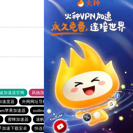
支持
[0]
反对
[0]
支持
[0]
反对
[0]
途加速器官网
风驰加速器
旋风加速器
加速度器
外网网址导航
软件中心
雷霆加速
狂飙加速器
eram苹果加速器
outline
永久不收费的vp加速器2023
器
蜜蜂加速器
速帆加速器
免费vqn加速外网
子加速下载安卓
快连加速器app
飞鸟加速器