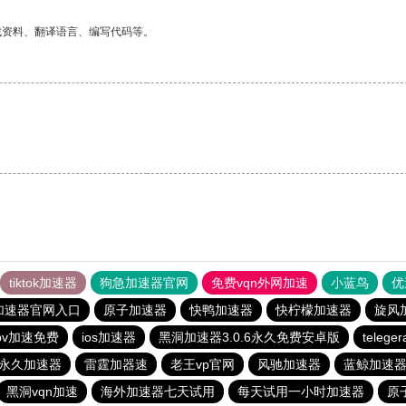
找资料、翻译语言、编写代码等。
tiktok加速器
狗急加速器官网
免费vqn外网加速
小蓝鸟
优
加速器官网入口
原子加速器
快鸭加速器
快柠檬加速器
旋风
pv加速免费
ios加速器
黑洞加速器3.0.6永久免费安卓版
teleg
p永久加速器
雷霆加器速
老王vp官网
风驰加速器
蓝鲸加速
黑洞vqn加速
海外加速器七天试用
每天试用一小时加速器
原