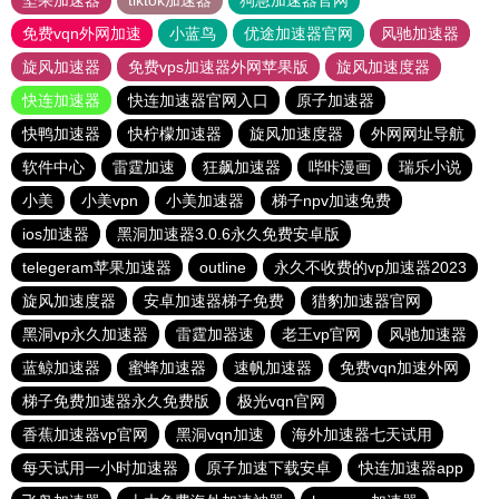
坚果加速器
tiktok加速器
狗急加速器官网
免费vqn外网加速
小蓝鸟
优途加速器官网
风驰加速器
旋风加速器
免费vps加速器外网苹果版
旋风加速度器
快连加速器
快连加速器官网入口
原子加速器
快鸭加速器
快柠檬加速器
旋风加速度器
外网网址导航
软件中心
雷霆加速
狂飙加速器
哔咔漫画
瑞乐小说
小美
小美vpn
小美加速器
梯子npv加速免费
ios加速器
黑洞加速器3.0.6永久免费安卓版
telegeram苹果加速器
outline
永久不收费的vp加速器2023
旋风加速度器
安卓加速器梯子免费
猎豹加速器官网
黑洞vp永久加速器
雷霆加器速
老王vp官网
风驰加速器
蓝鲸加速器
蜜蜂加速器
速帆加速器
免费vqn加速外网
梯子免费加速器永久免费版
极光vqn官网
香蕉加速器vp官网
黑洞vqn加速
海外加速器七天试用
每天试用一小时加速器
原子加速下载安卓
快连加速器app