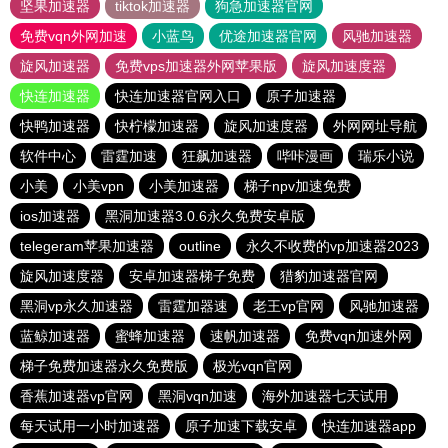
坚果加速器
tiktok加速器
狗急加速器官网
免费vqn外网加速
小蓝鸟
优途加速器官网
风驰加速器
旋风加速器
免费vps加速器外网苹果版
旋风加速度器
快连加速器
快连加速器官网入口
原子加速器
快鸭加速器
快柠檬加速器
旋风加速度器
外网网址导航
软件中心
雷霆加速
狂飙加速器
哔咔漫画
瑞乐小说
小美
小美vpn
小美加速器
梯子npv加速免费
ios加速器
黑洞加速器3.0.6永久免费安卓版
telegeram苹果加速器
outline
永久不收费的vp加速器2023
旋风加速度器
安卓加速器梯子免费
猎豹加速器官网
黑洞vp永久加速器
雷霆加器速
老王vp官网
风驰加速器
蓝鲸加速器
蜜蜂加速器
速帆加速器
免费vqn加速外网
梯子免费加速器永久免费版
极光vqn官网
香蕉加速器vp官网
黑洞vqn加速
海外加速器七天试用
每天试用一小时加速器
原子加速下载安卓
快连加速器app