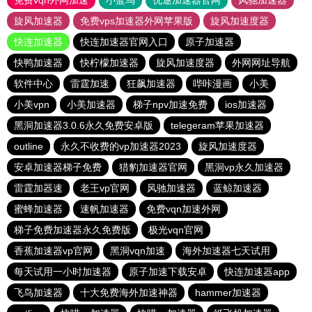
免费vqn外网加速
小蓝鸟
优途加速器官网
风驰加速器
旋风加速器
免费vps加速器外网苹果版
旋风加速度器
快连加速器
快连加速器官网入口
原子加速器
快鸭加速器
快柠檬加速器
旋风加速度器
外网网址导航
软件中心
雷霆加速
狂飙加速器
哔咔漫画
小美
小美vpn
小美加速器
梯子npv加速免费
ios加速器
黑洞加速器3.0.6永久免费安卓版
telegeram苹果加速器
outline
永久不收费的vp加速器2023
旋风加速度器
安卓加速器梯子免费
猎豹加速器官网
黑洞vp永久加速器
雷霆加器速
老王vp官网
风驰加速器
蓝鲸加速器
蜜蜂加速器
速帆加速器
免费vqn加速外网
梯子免费加速器永久免费版
极光vqn官网
香蕉加速器vp官网
黑洞vqn加速
海外加速器七天试用
每天试用一小时加速器
原子加速下载安卓
快连加速器app
飞鸟加速器
十大免费海外加速神器
hammer加速器