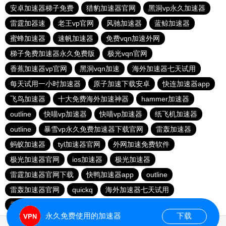
安卓加速器梯子免费
猎豹加速器官网
黑洞vp永久加速器
雷霆加器速
老王vp官网
风驰加速器
蓝鲸加速器
蜜蜂加速器
速帆加速器
免费vqn加速外网
梯子免费加速器永久免费版
极光vqn官网
香蕉加速器vp官网
黑洞vqn加速
海外加速器七天试用
每天试用一小时加速器
原子加速下载安卓
快连加速器app
飞鸟加速器
十大免费海外加速神器
hammer加速器
outline
快喵vp加速器
快喵vp加速器
纸飞机加速器
outline
暴雪vp永久免费加速器下载官网
雷轰加速器
蚂蚁加速器
tyl加速器官网
外网加速免费软件
极光加速器官网
ios加速器
极光加速器
雷霆加速器官网下载
快鸭加速器app
outline
雷轰加速器官网
quickq
海外加速器七天试用
香蕉加速器官网
永久免费使用的加速器
下载