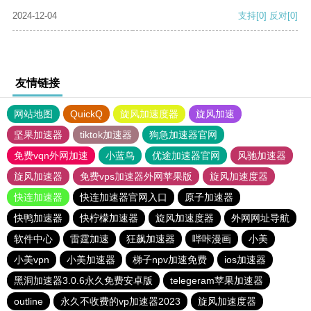
2024-12-04
支持
[0]
反对
[0]
友情链接
网站地图
QuickQ
旋风加速度器
旋风加速
坚果加速器
tiktok加速器
狗急加速器官网
免费vqn外网加速
小蓝鸟
优途加速器官网
风驰加速器
旋风加速器
免费vps加速器外网苹果版
旋风加速度器
快连加速器
快连加速器官网入口
原子加速器
快鸭加速器
快柠檬加速器
旋风加速度器
外网网址导航
软件中心
雷霆加速
狂飙加速器
哔咔漫画
小美
小美vpn
小美加速器
梯子npv加速免费
ios加速器
黑洞加速器3.0.6永久免费安卓版
telegeram苹果加速器
outline
永久不收费的vp加速器2023
旋风加速度器