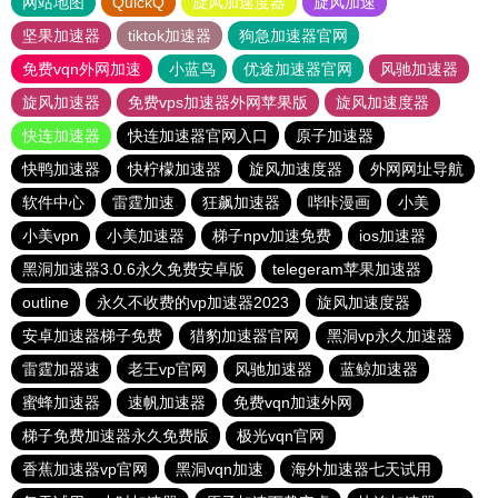
网站地图
QuickQ
旋风加速度器
旋风加速
坚果加速器
tiktok加速器
狗急加速器官网
免费vqn外网加速
小蓝鸟
优途加速器官网
风驰加速器
旋风加速器
免费vps加速器外网苹果版
旋风加速度器
快连加速器
快连加速器官网入口
原子加速器
快鸭加速器
快柠檬加速器
旋风加速度器
外网网址导航
软件中心
雷霆加速
狂飙加速器
哔咔漫画
小美
小美vpn
小美加速器
梯子npv加速免费
ios加速器
黑洞加速器3.0.6永久免费安卓版
telegeram苹果加速器
outline
永久不收费的vp加速器2023
旋风加速度器
安卓加速器梯子免费
猎豹加速器官网
黑洞vp永久加速器
雷霆加器速
老王vp官网
风驰加速器
蓝鲸加速器
蜜蜂加速器
速帆加速器
免费vqn加速外网
梯子免费加速器永久免费版
极光vqn官网
香蕉加速器vp官网
黑洞vqn加速
海外加速器七天试用