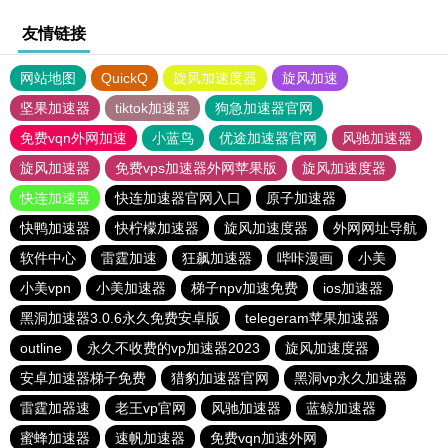
友情链接
网站地图
QuickQ
旋风加速度器
旋风加速
坚果加速器
tiktok加速器
狗急加速器官网
免费vqn外网加速
小蓝鸟
优途加速器官网
风驰加速器
旋风加速器
免费vps加速器外网苹果版
旋风加速度器
快连加速器
快连加速器官网入口
原子加速器
快鸭加速器
快柠檬加速器
旋风加速度器
外网网址导航
软件中心
雷霆加速
狂飙加速器
哔咔漫画
小美
小美vpn
小美加速器
梯子npv加速免费
ios加速器
黑洞加速器3.0.6永久免费安卓版
telegeram苹果加速器
outline
永久不收费的vp加速器2023
旋风加速度器
安卓加速器梯子免费
猎豹加速器官网
黑洞vp永久加速器
雷霆加器速
老王vp官网
风驰加速器
蓝鲸加速器
蜜蜂加速器
速帆加速器
免费vqn加速外网