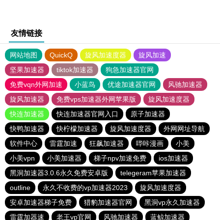
友情链接
网站地图
QuickQ
旋风加速度器
旋风加速
坚果加速器
tiktok加速器
狗急加速器官网
免费vqn外网加速
小蓝鸟
优途加速器官网
风驰加速器
旋风加速器
免费vps加速器外网苹果版
旋风加速度器
快连加速器
快连加速器官网入口
原子加速器
快鸭加速器
快柠檬加速器
旋风加速度器
外网网址导航
软件中心
雷霆加速
狂飙加速器
哔咔漫画
小美
小美vpn
小美加速器
梯子npv加速免费
ios加速器
黑洞加速器3.0.6永久免费安卓版
telegeram苹果加速器
outline
永久不收费的vp加速器2023
旋风加速度器
安卓加速器梯子免费
猎豹加速器官网
黑洞vp永久加速器
雷霆加器速
老王vp官网
风驰加速器
蓝鲸加速器