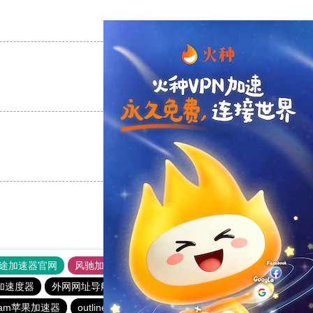
支持
[0]
反对
[0]
支持
[0]
反对
[0]
支持
[0]
反对
[0]
途加速器官网
风驰加速器
旋风加速器
加速度器
外网网址导航
软件中心
雷霆加速
狂飙加速器
eram苹果加速器
outline
永久不收费的vp加速器2023