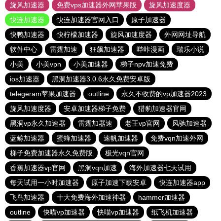
旋风加速器
免费vps加速器外网苹果版
旋风加速度器
快连加速器
快连加速器官网入口
原子加速器
快鸭加速器
快柠檬加速器
旋风加速度器
外网网址导航
软件中心
雷霆加速
狂飙加速器
哔咔漫画
瑞乐小说
小美
小美vpn
小美加速器
梯子npv加速免费
ios加速器
黑洞加速器3.0.6永久免费安卓版
telegeram苹果加速器
outline
永久不收费的vp加速器2023
旋风加速度器
安卓加速器梯子免费
猎豹加速器官网
黑洞vp永久加速器
雷霆加器速
老王vp官网
风驰加速器
蓝鲸加速器
蜜蜂加速器
速帆加速器
免费vqn加速外网
梯子免费加速器永久免费版
极光vqn官网
香蕉加速器vp官网
黑洞vqn加速
海外加速器七天试用
每天试用一小时加速器
原子加速下载安卓
快连加速器app
飞鸟加速器
十大免费海外加速神器
hammer加速器
outline
快喵vp加速器
快喵vp加速器
纸飞机加速器