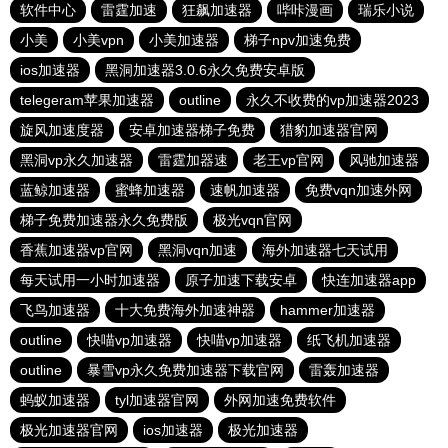
软件中心
雷霆加速
狂飙加速器
哔咔漫画
瑞乐小说
小美
小美vpn
小美加速器
梯子npv加速免费
ios加速器
黑洞加速器3.0.6永久免费安卓版
telegeram苹果加速器
outline
永久不收费的vp加速器2023
旋风加速度器
安卓加速器梯子免费
猎豹加速器官网
黑洞vp永久加速器
雷霆加器速
老王vp官网
风驰加速器
蓝鲸加速器
蜜蜂加速器
速帆加速器
免费vqn加速外网
梯子免费加速器永久免费版
极光vqn官网
香蕉加速器vp官网
黑洞vqn加速
海外加速器七天试用
每天试用一小时加速器
原子加速下载安卓
快连加速器app
飞鸟加速器
十大免费海外加速神器
hammer加速器
outline
快喵vp加速器
快喵vp加速器
纸飞机加速器
outline
暴雪vp永久免费加速器下载官网
雷轰加速器
蚂蚁加速器
tyl加速器官网
外网加速免费软件
极光加速器官网
ios加速器
极光加速器