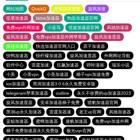
网站地图
QuickQ
旋风加速度器
旋风加速
坚果加速器
tiktok加速器
狗急加速器官网
免费vqn外网加速
小蓝鸟
优途加速器官网
风驰加速器
旋风加速器
免费vps加速器外网苹果版
旋风加速度器
快连加速器
快连加速器官网入口
原子加速器
快鸭加速器
快柠檬加速器
旋风加速度器
外网网址导航
软件中心
雷霆加速
狂飙加速器
哔咔漫画
瑞乐小说
小美
小美vpn
小美加速器
梯子npv加速免费
ios加速器
黑洞加速器3.0.6永久免费安卓版
telegeram苹果加速器
outline
永久不收费的vp加速器2023
旋风加速度器
安卓加速器梯子免费
猎豹加速器官网
黑洞vp永久加速器
雷霆加器速
老王vp官网
风驰加速器
蓝鲸加速器
蜜蜂加速器
速帆加速器
免费vqn加速外网
梯子免费加速器永久免费版
极光vqn官网