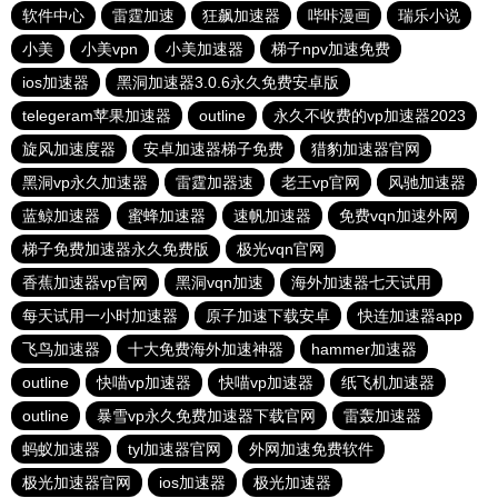
软件中心
雷霆加速
狂飙加速器
哔咔漫画
瑞乐小说
小美
小美vpn
小美加速器
梯子npv加速免费
ios加速器
黑洞加速器3.0.6永久免费安卓版
telegeram苹果加速器
outline
永久不收费的vp加速器2023
旋风加速度器
安卓加速器梯子免费
猎豹加速器官网
黑洞vp永久加速器
雷霆加器速
老王vp官网
风驰加速器
蓝鲸加速器
蜜蜂加速器
速帆加速器
免费vqn加速外网
梯子免费加速器永久免费版
极光vqn官网
香蕉加速器vp官网
黑洞vqn加速
海外加速器七天试用
每天试用一小时加速器
原子加速下载安卓
快连加速器app
飞鸟加速器
十大免费海外加速神器
hammer加速器
outline
快喵vp加速器
快喵vp加速器
纸飞机加速器
outline
暴雪vp永久免费加速器下载官网
雷轰加速器
蚂蚁加速器
tyl加速器官网
外网加速免费软件
极光加速器官网
ios加速器
极光加速器