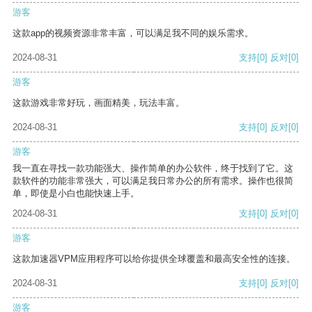
游客
这款app的视频资源非常丰富，可以满足我不同的娱乐需求。
2024-08-31
支持
[0]
反对
[0]
游客
这款游戏非常好玩，画面精美，玩法丰富。
2024-08-31
支持
[0]
反对
[0]
游客
我一直在寻找一款功能强大、操作简单的办公软件，终于找到了它。这
款软件的功能非常强大，可以满足我日常办公的所有需求。操作也很简
单，即使是小白也能快速上手。
2024-08-31
支持
[0]
反对
[0]
游客
这款加速器VPM应用程序可以给你提供全球覆盖和最高安全性的连接。
2024-08-31
支持
[0]
反对
[0]
游客