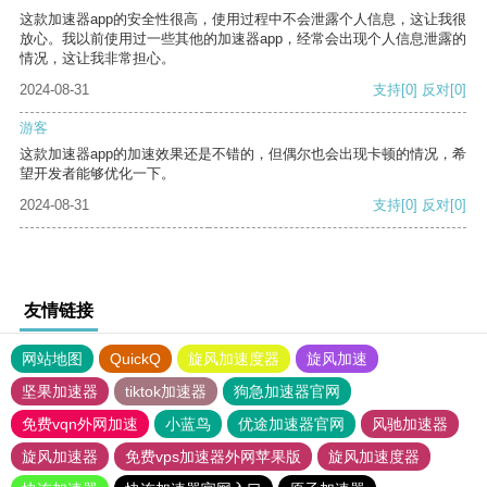
这款加速器app的安全性很高，使用过程中不会泄露个人信息，这让我很
放心。我以前使用过一些其他的加速器app，经常会出现个人信息泄露的
情况，这让我非常担心。
2024-08-31
支持
[0]
反对
[0]
游客
这款加速器app的加速效果还是不错的，但偶尔也会出现卡顿的情况，希
望开发者能够优化一下。
2024-08-31
支持
[0]
反对
[0]
友情链接
网站地图
QuickQ
旋风加速度器
旋风加速
坚果加速器
tiktok加速器
狗急加速器官网
免费vqn外网加速
小蓝鸟
优途加速器官网
风驰加速器
旋风加速器
免费vps加速器外网苹果版
旋风加速度器