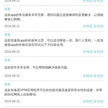
2024-08-31
支持
[0]
反对
[0]
游客
这款app的售后服务非常完善，遇到问题总是能够得到妥善解决，让我能
够放心购物。
2024-08-31
支持
[0]
反对
[0]
游客
这款加速器app的价格有点贵，可以适当降低一些。我个人觉得，一款加
速器app的价格应该在50元以下才比较合理。
2024-08-31
支持
[0]
反对
[0]
游客
这款软件非常实用，可以帮助我解决很多问题。
2024-08-31
支持
[0]
反对
[0]
游客
这款加速器VPM应用程序可以给你提供最高速度和安全性的连接，并帮
助你在网络上自由移动。
2024-08-31
支持
[0]
反对
[0]