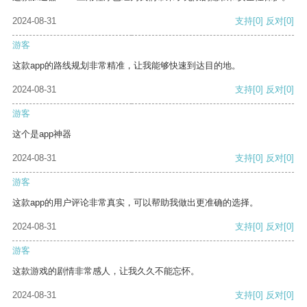
2024-08-31
支持
[0]
反对
[0]
游客
这款app的路线规划非常精准，让我能够快速到达目的地。
2024-08-31
支持
[0]
反对
[0]
游客
这个是app神器
2024-08-31
支持
[0]
反对
[0]
游客
这款app的用户评论非常真实，可以帮助我做出更准确的选择。
2024-08-31
支持
[0]
反对
[0]
游客
这款游戏的剧情非常感人，让我久久不能忘怀。
2024-08-31
支持
[0]
反对
[0]