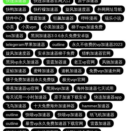
快连加速器
快连加速器官网入口
原子加速器
快鸭加速器
快柠檬加速器
旋风加速度器
外网网址导航
软件中心
雷霆加速
狂飙加速器
哔咔漫画
瑞乐小说
小美
小美vpn
小美加速器
梯子npv加速免费
ios加速器
黑洞加速器3.0.6永久免费安卓版
telegeram苹果加速器
outline
永久不收费的vp加速器2023
旋风加速度器
安卓加速器梯子免费
猎豹加速器官网
黑洞vp永久加速器
雷霆加器速
老王vp官网
风驰加速器
蓝鲸加速器
蜜蜂加速器
速帆加速器
免费vqn加速外网
梯子免费加速器永久免费版
极光vqn官网
香蕉加速器vp官网
黑洞vqn加速
海外加速器七天试用
每天试用一小时加速器
原子加速下载安卓
快连加速器app
飞鸟加速器
十大免费海外加速神器
hammer加速器
outline
快喵vp加速器
快喵vp加速器
纸飞机加速器
outline
暴雪vp永久免费加速器下载官网
雷轰加速器