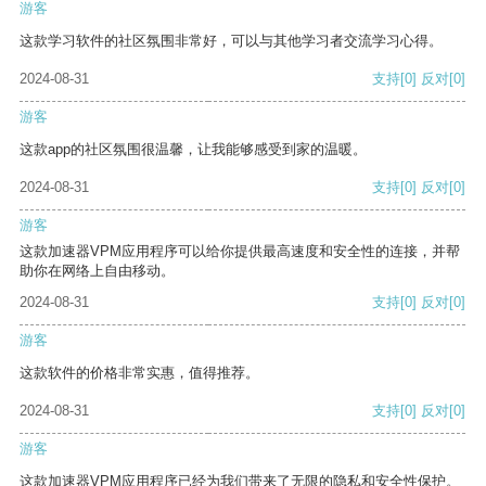
游客
这款学习软件的社区氛围非常好，可以与其他学习者交流学习心得。
2024-08-31
支持
[0]
反对
[0]
游客
这款app的社区氛围很温馨，让我能够感受到家的温暖。
2024-08-31
支持
[0]
反对
[0]
游客
这款加速器VPM应用程序可以给你提供最高速度和安全性的连接，并帮
助你在网络上自由移动。
2024-08-31
支持
[0]
反对
[0]
游客
这款软件的价格非常实惠，值得推荐。
2024-08-31
支持
[0]
反对
[0]
游客
这款加速器VPM应用程序已经为我们带来了无限的隐私和安全性保护。