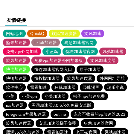
友情链接
网站地图
QuickQ
旋风加速度器
旋风加速
坚果加速器
tiktok加速器
狗急加速器官网
免费vqn外网加速
小蓝鸟
优途加速器官网
风驰加速器
旋风加速器
免费vps加速器外网苹果版
旋风加速度器
快连加速器
快连加速器官网入口
原子加速器
快鸭加速器
快柠檬加速器
旋风加速度器
外网网址导航
软件中心
雷霆加速
狂飙加速器
哔咔漫画
瑞乐小说
小美
小美vpn
小美加速器
梯子npv加速免费
ios加速器
黑洞加速器3.0.6永久免费安卓版
telegeram苹果加速器
outline
永久不收费的vp加速器2023
旋风加速度器
安卓加速器梯子免费
猎豹加速器官网
黑洞vp永久加速器
雷霆加器速
老王vp官网
风驰加速器