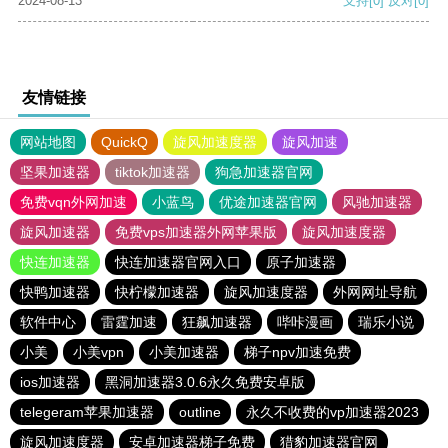
2024-08-13
支持
[0]
反对
[0]
友情链接
网站地图
QuickQ
旋风加速度器
旋风加速
坚果加速器
tiktok加速器
狗急加速器官网
免费vqn外网加速
小蓝鸟
优途加速器官网
风驰加速器
旋风加速器
免费vps加速器外网苹果版
旋风加速度器
快连加速器
快连加速器官网入口
原子加速器
快鸭加速器
快柠檬加速器
旋风加速度器
外网网址导航
软件中心
雷霆加速
狂飙加速器
哔咔漫画
瑞乐小说
小美
小美vpn
小美加速器
梯子npv加速免费
ios加速器
黑洞加速器3.0.6永久免费安卓版
telegeram苹果加速器
outline
永久不收费的vp加速器2023
旋风加速度器
安卓加速器梯子免费
猎豹加速器官网