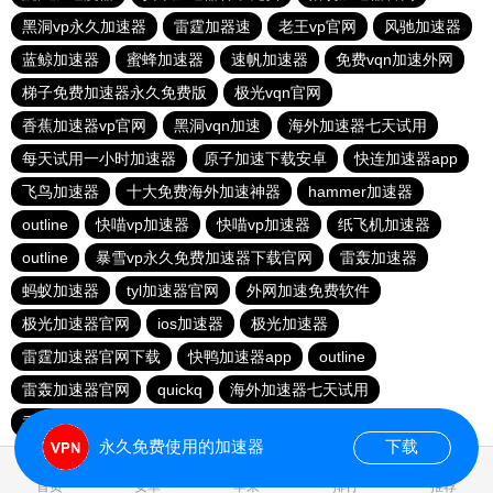
黑洞vp永久加速器
雷霆加器速
老王vp官网
风驰加速器
蓝鲸加速器
蜜蜂加速器
速帆加速器
免费vqn加速外网
梯子免费加速器永久免费版
极光vqn官网
香蕉加速器vp官网
黑洞vqn加速
海外加速器七天试用
每天试用一小时加速器
原子加速下载安卓
快连加速器app
飞鸟加速器
十大免费海外加速神器
hammer加速器
outline
快喵vp加速器
快喵vp加速器
纸飞机加速器
outline
暴雪vp永久免费加速器下载官网
雷轰加速器
蚂蚁加速器
tyl加速器官网
外网加速免费软件
极光加速器官网
ios加速器
极光加速器
雷霆加速器官网下载
快鸭加速器app
outline
雷轰加速器官网
quickq
海外加速器七天试用
香蕉加速器官网
永久免费使用的加速器
下载
0.032924s
首页
安卓
苹果
排行
推荐