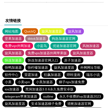
友情链接
网站地图
QuickQ
旋风加速度器
旋风加速
坚果加速器
tiktok加速器
狗急加速器官网
免费vqn外网加速
小蓝鸟
优途加速器官网
风驰加速器
旋风加速器
免费vps加速器外网苹果版
旋风加速度器
快连加速器
快连加速器官网入口
原子加速器
快鸭加速器
快柠檬加速器
旋风加速度器
外网网址导航
软件中心
雷霆加速
狂飙加速器
哔咔漫画
瑞乐小说
小美
小美vpn
小美加速器
梯子npv加速免费
ios加速器
黑洞加速器3.0.6永久免费安卓版
telegeram苹果加速器
outline
永久不收费的vp加速器2023
旋风加速度器
安卓加速器梯子免费
猎豹加速器官网