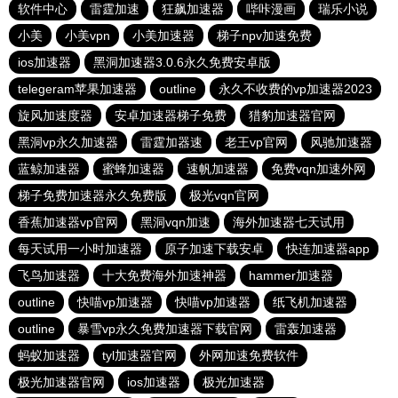
软件中心
雷霆加速
狂飙加速器
哔咔漫画
瑞乐小说
小美
小美vpn
小美加速器
梯子npv加速免费
ios加速器
黑洞加速器3.0.6永久免费安卓版
telegeram苹果加速器
outline
永久不收费的vp加速器2023
旋风加速度器
安卓加速器梯子免费
猎豹加速器官网
黑洞vp永久加速器
雷霆加器速
老王vp官网
风驰加速器
蓝鲸加速器
蜜蜂加速器
速帆加速器
免费vqn加速外网
梯子免费加速器永久免费版
极光vqn官网
香蕉加速器vp官网
黑洞vqn加速
海外加速器七天试用
每天试用一小时加速器
原子加速下载安卓
快连加速器app
飞鸟加速器
十大免费海外加速神器
hammer加速器
outline
快喵vp加速器
快喵vp加速器
纸飞机加速器
outline
暴雪vp永久免费加速器下载官网
雷轰加速器
蚂蚁加速器
tyl加速器官网
外网加速免费软件
极光加速器官网
ios加速器
极光加速器