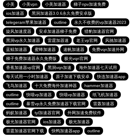
小美
小美vpn
小美加速器
梯子npv加速免费
ios加速器
黑洞加速器3.0.6永久免费安卓版
telegeram苹果加速器
outline
永久不收费的vp加速器2023
旋风加速度器
安卓加速器梯子免费
猎豹加速器官网
黑洞vp永久加速器
雷霆加器速
老王vp官网
风驰加速器
蓝鲸加速器
蜜蜂加速器
速帆加速器
免费vqn加速外网
梯子免费加速器永久免费版
极光vqn官网
香蕉加速器vp官网
黑洞vqn加速
海外加速器七天试用
每天试用一小时加速器
原子加速下载安卓
快连加速器app
飞鸟加速器
十大免费海外加速神器
hammer加速器
outline
快喵vp加速器
快喵vp加速器
纸飞机加速器
outline
暴雪vp永久免费加速器下载官网
雷轰加速器
蚂蚁加速器
tyl加速器官网
外网加速免费软件
极光加速器官网
ios加速器
极光加速器
雷霆加速器官网下载
快鸭加速器app
outline